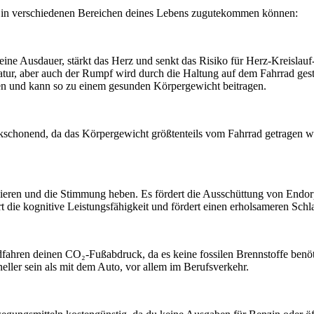
 dir in verschiedenen Bereichen deines Lebens zugutekommen können:
eine Ausdauer, stärkt das Herz und senkt das Risiko für Herz-Kreislau
atur, aber auch der Rumpf wird durch die Haltung auf dem Fahrrad gest
nen und kann so zu einem gesunden Körpergewicht beitragen.
kschonend, da das Körpergewicht größtenteils vom Fahrrad getragen wi
uzieren und die Stimmung heben. Es fördert die Ausschüttung von Endor
die kognitive Leistungsfähigkeit und fördert einen erholsameren Schla
dfahren deinen CO₂-Fußabdruck, da es keine fossilen Brennstoffe benöt
neller sein als mit dem Auto, vor allem im Berufsverkehr.