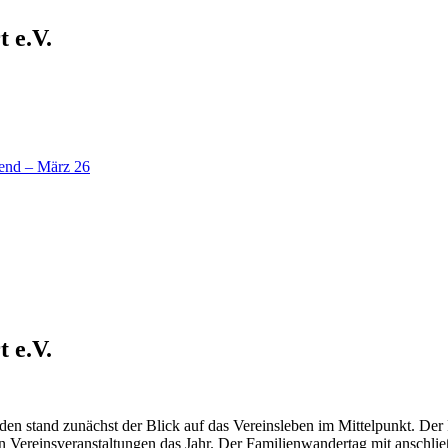
 e.V.
bend – März 26
 e.V.
en stand zunächst der Blick auf das Vereinsleben im Mittelpunkt. Der
n Vereinsveranstaltungen das Jahr. Der Familienwandertag mit anschlie