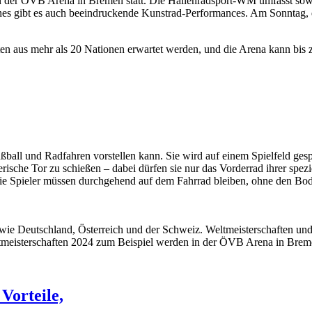
in der ÖVB Arena in Bremen statt. Die Hallenradsport-WM umfasst sowo
es gibt es auch beeindruckende Kunstrad-Performances. Am Sonntag, d
en aus mehr als 20 Nationen erwartet werden, und die Arena kann bis 
ußball und Radfahren vorstellen kann. Sie wird auf einem Spielfeld ges
rische Tor zu schießen – dabei dürfen sie nur das Vorderrad ihrer spe
ie Spieler müssen durchgehend auf dem Fahrrad bleiben, ohne den Bod
wie Deutschland, Österreich und der Schweiz. Weltmeisterschaften und 
ltmeisterschaften 2024 zum Beispiel werden in der ÖVB Arena in Brem
Vorteile,