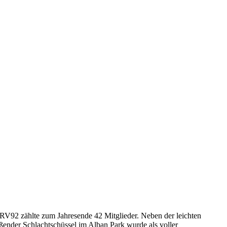
 RV92 zählte zum Jahresende 42 Mitglieder. Neben der leichten
ßender Schlachtschüssel im Alban Park wurde als voller