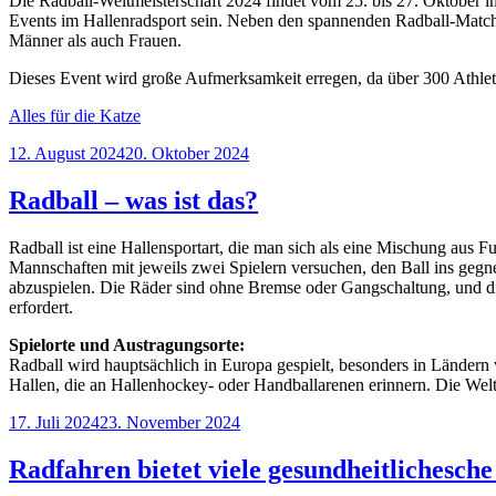
Die Radball-Weltmeisterschaft 2024 findet vom 25. bis 27. Oktober 
Events im Hallenradsport sein. Neben den spannenden Radball-Match
Männer als auch Frauen.
Dieses Event wird große Aufmerksamkeit erregen, da über 300 Athlet
Alles für die Katze
Veröffentlicht
12. August 2024
20. Oktober 2024
am
Radball – was ist das?
Radball ist eine Hallensportart, die man sich als eine Mischung aus F
Mannschaften mit jeweils zwei Spielern versuchen, den Ball ins gegne
abzuspielen. Die Räder sind ohne Bremse oder Gangschaltung, und d
erfordert.
Spielorte und Austragungsorte:
Radball wird hauptsächlich in Europa gespielt, besonders in Ländern 
Hallen, die an Hallenhockey- oder Handballarenen erinnern. Die We
Veröffentlicht
17. Juli 2024
23. November 2024
am
Radfahren bietet viele gesundheitlichesche 