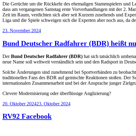
Die Gerüchte um die Rückkehr des ehemaligen Stammspielers und Le
dass am vergangenen Samstag erste Vorverhandlungen mit der 2. Manns
Zeit im Raum, verdichten sich aber seit Kurzem zusehends und Exper
Liga und die Spiele schweigen sich die Experten aber noch aus, da d
Veröffentlicht
23. November 2024
am
Bund Deutscher Radfahrer (BDR) heißt n
Der
Bund Deutscher Radfahrer (BDR)
hat sich tatsächlich umben
neue Name soll weltweit verständlich sein und den Radsport in Deuts
Solche Änderungen sind zunehmend bei Sportverbänden zu beobachten
traditionellen Fans des BDR auf gemischte Reaktionen stoßen. Der Sch
internationalen Zusammenarbeit und bei der Ansprache junger Zielgr
Clevere Modernisierung oder überflüssige Anglizierung?
Veröffentlicht
20. Oktober 2024
23. Oktober 2024
am
RV92 Facebook