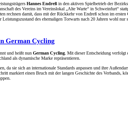
istungsträgers
Hannes Endreß
in den aktiven Spielbetrieb der Bezirk
chaft des Vereins im Vereinslokal „Alte Warte“ in Schweinfurt“ statt
ten rechnen damit, dass mit der Rückkehr von Endreß schon im ersten 
er Leistungszustand des ehemaligen Torwarts nach 20 Jahren wohl nur s
un German Cycling
annt und heißt nun
German Cycling
. Mit dieser Entscheidung verfolgt
chland als dynamische Marke repräsentieren.
, da sie sich an internationale Standards anpassen und ihre Außenda
ritt markiert einen Bruch mit der langen Geschichte des Verbands, kön
uppen.